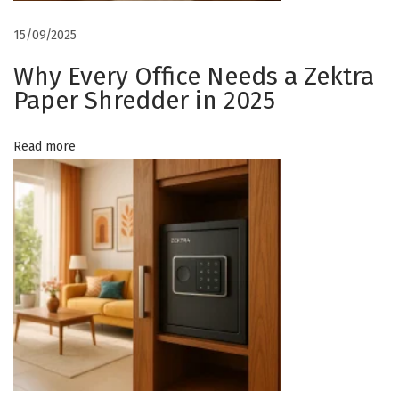
u
t
15/09/2025
p
Why Every Office Needs a Zektra
a
Paper Shredder in 2025
t
Read more