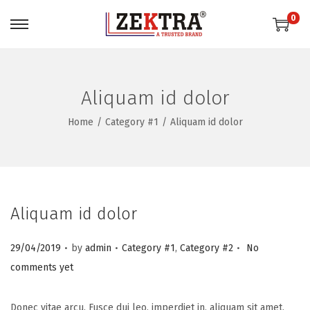
0
S
S
k
k
i
i
p
p
Aliquam id dolor
t
t
Home
/
Category #1
/
Aliquam id dolor
o
o
n
c
a
o
v
n
i
t
Aliquam id dolor
g
e
.
.
.
a
n
P
P
29/04/2019
by
admin
Category #1
,
Category #2
No
t
t
o
o
comments yet
i
s
s
o
t
t
Donec vitae arcu. Fusce dui leo, imperdiet in, aliquam sit amet,