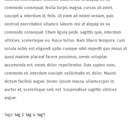
commodo consequat. Nulla turpis magna, cursus sit amet,
suscipit a, interdum id, felis. Ut enim ad minim veniam, quis
nostrud exercitation ullamco laboris nisi ut aliquip ex ea
commodo consequat. Etiam ligula pede, sagittis quis, interdum
ultricies, scelerisque eu. Fusce tellus. Nam libero tempore, cum
soluta nobis est eligendi optio cumque nihil impedit quo minus id
quod maxime placeat facere possimus, omnis voluptas
assumenda est, omnis dolor repellendus. Duis sapien nunc,
commodo et, interdum suscipit, sollicitudin et, dolor. Mauris
dictum facilisis augue. Donec ipsum massa, ullamcorper in,
auctor et, scelerisque sed, est. Suspendisse sagittis ultrices
augue.
Tags
:
tag 2
,
tag 4
,
tag1
P
P
Q
r