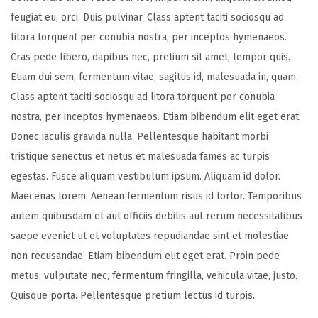
n
e
e
feugiat eu, orci. Duis pulvinar. Class aptent taciti sociosqu ad
d
d
litora torquent per conubia nostra, per inceptos hymenaeos.
o
i
Cras pede libero, dapibus nec, pretium sit amet, tempor quis.
n
n
Etiam dui sem, fermentum vitae, sagittis id, malesuada in, quam.
Class aptent taciti sociosqu ad litora torquent per conubia
nostra, per inceptos hymenaeos. Etiam bibendum elit eget erat.
Donec iaculis gravida nulla. Pellentesque habitant morbi
tristique senectus et netus et malesuada fames ac turpis
egestas. Fusce aliquam vestibulum ipsum. Aliquam id dolor.
Maecenas lorem. Aenean fermentum risus id tortor. Temporibus
autem quibusdam et aut officiis debitis aut rerum necessitatibus
saepe eveniet ut et voluptates repudiandae sint et molestiae
non recusandae. Etiam bibendum elit eget erat. Proin pede
metus, vulputate nec, fermentum fringilla, vehicula vitae, justo.
Quisque porta. Pellentesque pretium lectus id turpis.