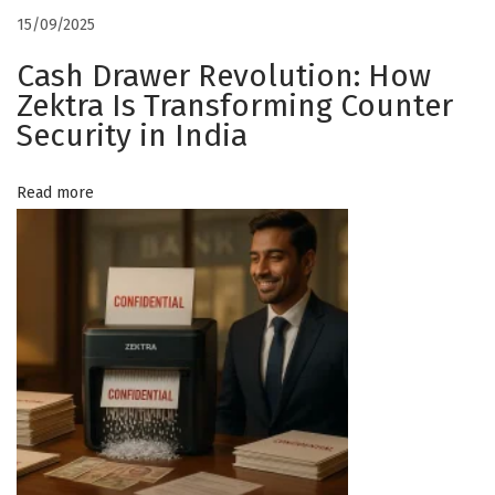
r
a
15/09/2025
e
N
A
Cash Drawer Revolution: How
t
e
l
Zektra Is Transforming Counter
x
i
Security in India
i
t
q
p
u
o
Read more
o
a
s
m
n
t
e
:
r
a
t
v
o
l